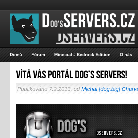
Domů
Fórum
Minecraft: Bedrock Edition
O nás
Vítá vás portál Dog’s servers!
Publikováno 7.2.2013, od
Michal [dog.big] Charv