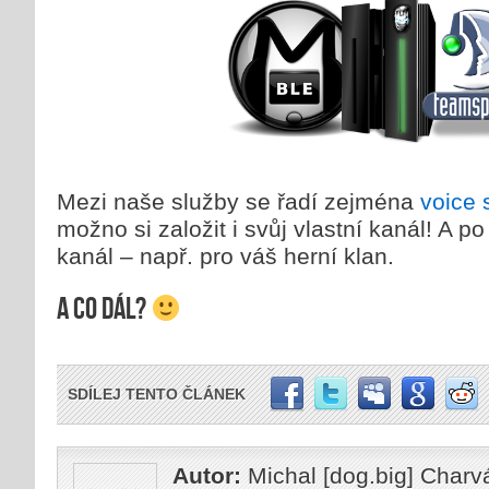
Mezi naše služby se řadí zejména
voice 
možno si založit i svůj vlastní kanál! A p
kanál – např. pro váš herní klan.
A co dál?
SDÍLEJ TENTO ČLÁNEK
Autor:
Michal [dog.big] Charv