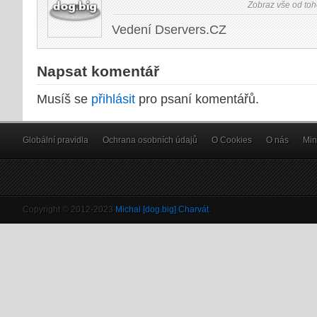
Zobraz vše od toh
Vedení Dservers.CZ
Napsat komentář
Musíš se
přihlásit
pro psaní komentářů.
Globální pravidla
Ochrana osobních údajů
O Cookies
O nás
Min
Copyright © 2012-2023
Michal [dog.big] Charvát
.