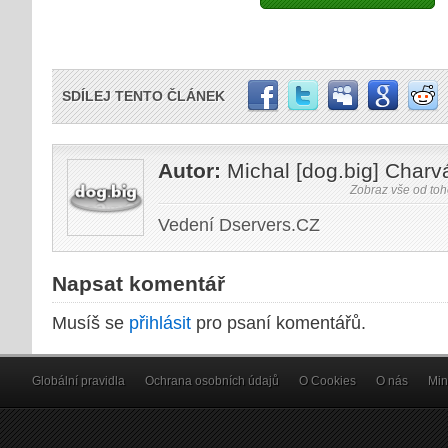
SDÍLEJ TENTO ČLÁNEK
Autor:
Michal [dog.big] Charv
Zobraz vše od toh
Vedení Dservers.CZ
Napsat komentář
Musíš se
přihlásit
pro psaní komentářů.
Globální pravidla
Ochrana osobních údajů
O Cookies
O nás
Min