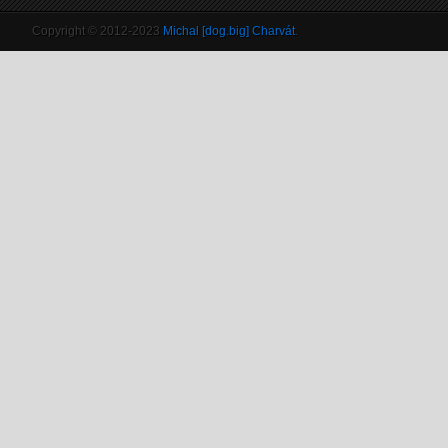
Copyright © 2012-2023
Michal [dog.big] Charvát
.