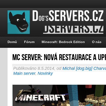
Domů
Fórum
Minecraft: Bedrock Edition
O nás
MC server: Nová restaurace a u
Publikováno 8.5.2014, od
Michal [dog.big] Charv
Main server
,
Novinky