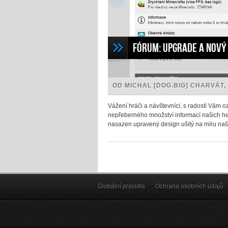
Fórum: upgrade a nový
OD MICHAL [DOG.BIG] CHARVÁT, 
Vážení hráči a návštevníci, s radostí Vám 
nepřeberného množství informací našich h
nasazen upravený design ušitý na míru na
Globální pravidla
Ochrana osobních údajů