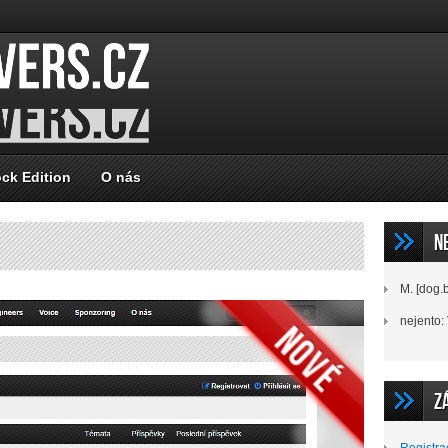
ock Edition
O nás
N
M. [dog.
nejento
:
Z