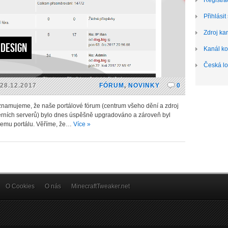
Registra
Přihlásit
Zdroj ka
 design
Kanál k
Česká lo
28.12.2017
FÓRUM
,
NOVINKY
0
oznamujeme, že naše portálové fórum (centrum všeho dění a zdroj
erních serverů) bylo dnes úspěšně upgradováno a zároveň byl
šemu portálu. Věříme, že…
Více »
O Cookies
O nás
MinecraftTweaker.net