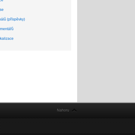
ce
 se
nálů (příspěvky)
omentářů
kalizace
Nahoru