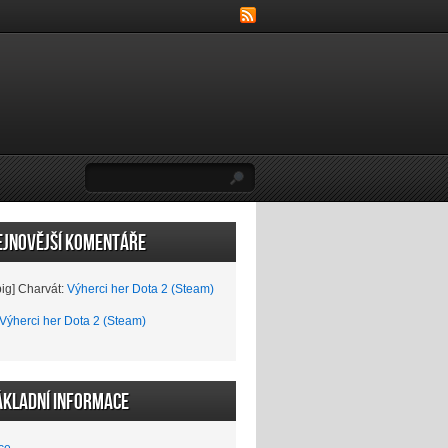
ejnovější komentáře
big] Charvát
:
Výherci her Dota 2 (Steam)
Výherci her Dota 2 (Steam)
ákladní informace