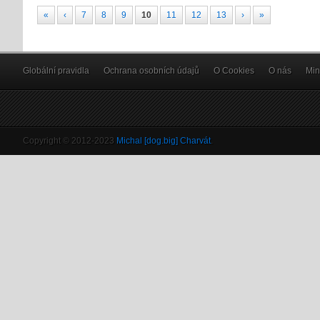
«
‹
7
8
9
10
11
12
13
›
»
Globální pravidla
Ochrana osobních údajů
O Cookies
O nás
Min
Copyright © 2012-2023
Michal [dog.big] Charvát
.